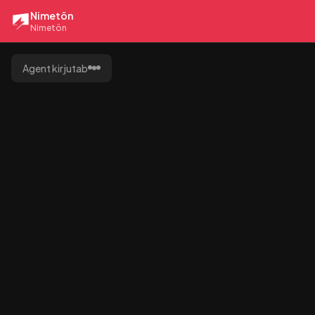
Nimetön
Nimetön
Agent kirjutab