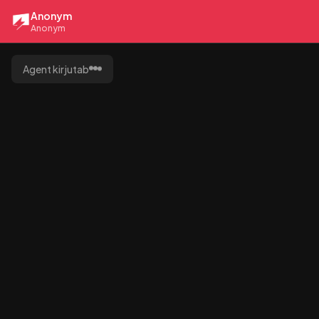
Anonym
Anonym
Agent kirjutab